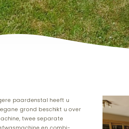
gere paardenstal heeft u
 begane grond beschikt u over
achine, twee separate
t afwasmachine en combi-