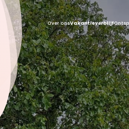
Over ons
Vakantieverblijf
Onts