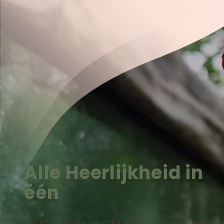
Alle Heerlijkheid in
één
Dit sfeervolle verblijf in een gerenoveerd