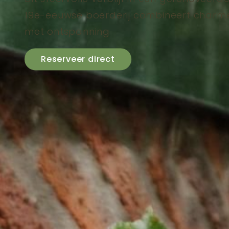
19e-eeuwse boerderij combineert charm
met ontspanning
Reserveer direct