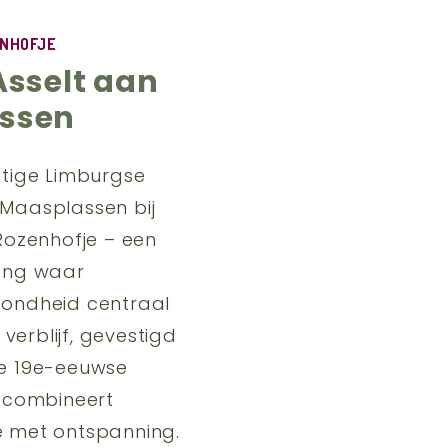
ENHOFJE
Asselt aan
ssen
htige Limburgse
Maasplassen bij
Rozenhofje – een
ing waar
ondheid centraal
 verblijf, gevestigd
e 19e-eeuwse
, combineert
 met ontspanning.