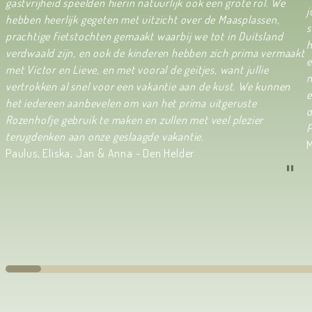
gastvrijheid speelden hierin natuurlijk ook een grote rol. We
j
hebben heerlijk gegeten met uitzicht over de Maasplassen,
s
prachtige fietstochten gemaakt waarbij we tot in Duitsland
h
verdwaald zijn, en ook de kinderen hebben zich prima vermaakt
e
met Victor en Lieve, en met vooral de geitjes, want jullie
n
vertrokken al snel voor een vakantie aan de kust. We kunnen
e
het iedereen aanbevelen om van het prima uitgeruste
d
Rozenhofje gebruik te maken en zullen met veel plezier
P
terugdenken aan onze geslaagde vakantie.
M
Paulus, Eliska, Jan & Anna - Den Helder