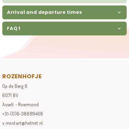
Arrival and departure times
FAQ 1
ROZENHOFJE
Op de Berg 6
6071 BV
Asselt - Roermond
+31-(0)6-38899468
v.mostart@hetnet.nl